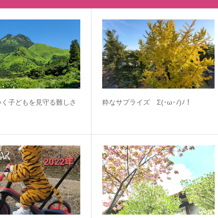
いく子どもを見守る難しさ
粋なサプライズ Σ(･ω･ﾉ)ﾉ！